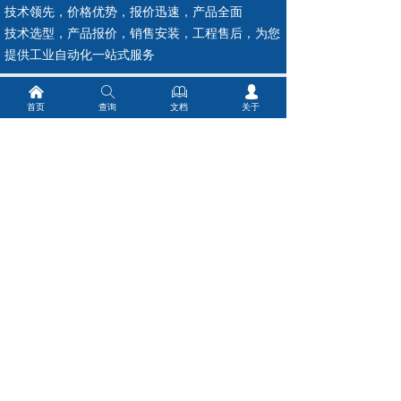
技术领先，价格优势，报价迅速，产品全面
技术选型，产品报价，销售安装，工程售后，为您
提供工业自动化一站式服务
낀
ꄠ
ꁡ
넙
电话微信： 19925440503
ꀤ
首页
查询
文档
关于
邮箱：sales@ainstru.com
ꂘ
温度
压力
流量计
液位计
分析仪器
现货中心
简体中文
ꀅ