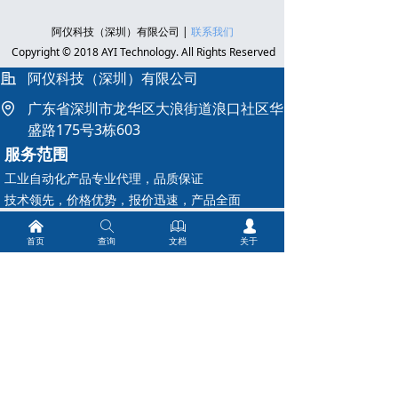
阿仪科技（深圳）有限公司 |
联系我们
Copyright © 2018 AYI Technology. All Rights Reserved
阿仪科技（深圳）有限公司
广东省深圳市龙华区大浪街道浪口社区华
盛路175号3栋603
服务范围
工业自动化产品专业代理，品质保证
技术领先，价格优势，报价迅速，产品全面
技术选型，产品报价，销售安装，工程售后，为您
낀
ꄠ
ꁡ
넙
提供工业自动化一站式服务
首页
查询
文档
关于
电话微信： 19925440503
ꀤ
邮箱：sales@ainstru.com
ꂘ
温度
压力